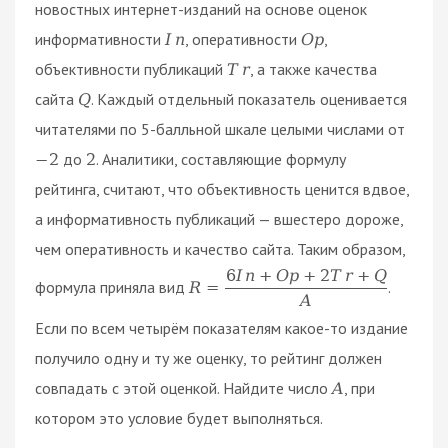
новостных интернет-изданий на основе оценок
информативности
, оперативности
,
I
n
O
p
объективности публикаций
, а также качества
T
r
сайта
. Каждый отдельный показатель оценивается
Q
читателями по 5-балльной шкале целыми числами от
до
. Аналитики, составляющие формулу
−
2
2
рейтинга, считают, что объективность ценится вдвое,
а информативность публикаций — вшестеро дороже,
чем оперативность и качество сайта. Таким образом,
6
I
n
+
O
p
+
2
T
r
+
Q
формула приняла вид
.
R
=
A
Если по всем четырём показателям какое-то издание
получило одну и ту же оценку, то рейтинг должен
совпадать с этой оценкой. Найдите число
, при
A
котором это условие будет выполняться.