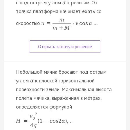
с под острым углом
к рельсам. От
α
толчка платформа начинает ехать со
m
скоростью
…
u
=
⋅
v
cos
α
m
+
M
Небольшой мячик бросают под острым
углом
к плоской горизонтальной
α
поверхности земли. Максимальная высота
полёта мячика, выраженная в метрах,
определяется формулой
2
v
0
,…
H
=
(
1
−
c
o
s
2
α
)
4
g