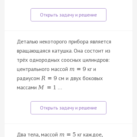
Деталью некоторого прибора является
вращающаяся катушка. Она состоит из
трёх однородных соосных цилиндров:
центрального массой
кг и
m
=
9
радиусом
см и двух боковых
R
=
9
массами
…
M
=
1
Два тела, массой
кг каждое,
m
=
5