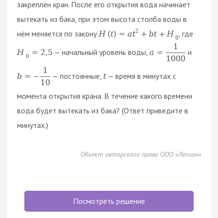
закреплён кран. После его открытия вода начинает
вытекать из бака, при этом высота столба воды в
2
нём меняется по закону
, где
H
(
t
)
=
a
t
+
b
t
+
H
0
1
— начальный уровень воды,
и
H
=
2
,
5
a
=
0
1000
1
— постоянные,
— время в минутах с
b
=
−
t
10
момента открытия крана. В течение какого времени
вода будет вытекать из бака? (Ответ приведите в
минутах.)
Объект авторского права ООО «Легион»
Посмотреть решение