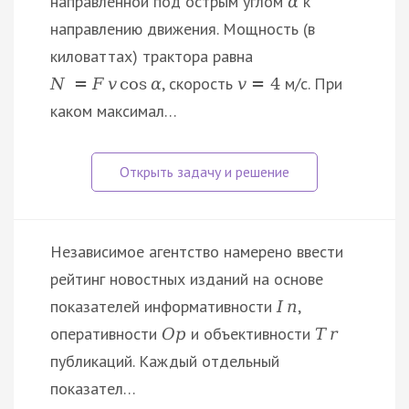
направленной под острым углом
к
α
направлению движения. Мощность (в
киловаттах) трактора равна
, скорость
м/с. При
N
=
F
v
cos
α
v
=
4
каком максимал…
Независимое агентство намерено ввести
рейтинг новостных изданий на основе
показателей информативности
,
I
n
оперативности
и объективности
O
p
T
r
публикаций. Каждый отдельный
показател…