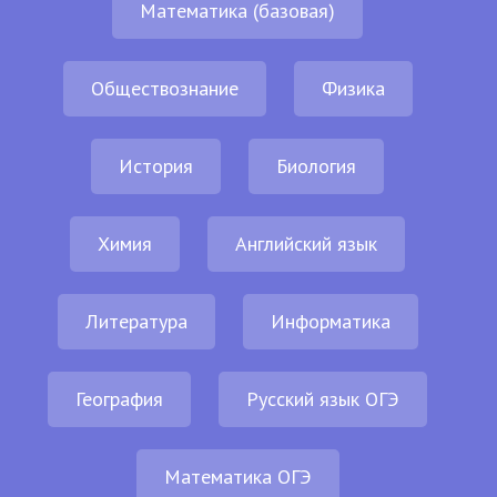
Математика (базовая)
Обществознание
Физика
История
Биология
Химия
Английский язык
Литература
Информатика
География
Русский язык ОГЭ
Математика ОГЭ