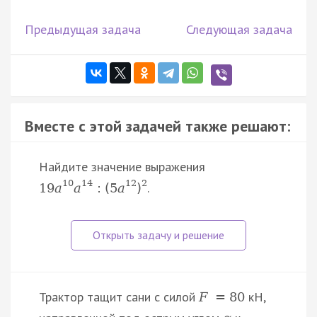
Предыдущая задача
Следующая задача
Вместе с этой задачей также решают:
Найдите значение выражения
10
14
12
2
.
19
a
a
:
(
5
a
)
Трактор тащит сани с силой
кН,
F
=
80