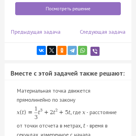
Посмотреть решение
Предыдущая задача
Следующая задача
Вместе с этой задачей также решают:
Материальная точка движется
прямолинейно по закону
1
3
2
, где
- расстояние
x
(
t
)
=
t
+
2
t
+
5
t
x
3
от точки отсчета в метрах,
- время в
t
секундах, измеренное с начала