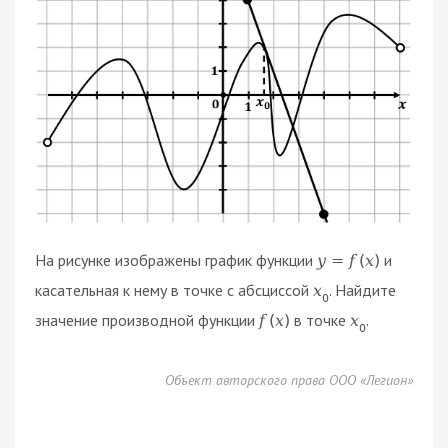
На рисунке изображены график функции
и
y
=
f
(
x
)
касательная к нему в точке с абсциссой
. Найдите
x
0
значение производной функции
в точке
.
f
(
x
)
x
0
Объект авторского права ООО «Легион»