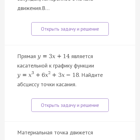
движения.В…
Прямая
является
y
=
3
x
+
14
касательной к графику функции
3
2
. Найдите
y
=
x
+
6
x
+
3
x
−
18
абсциссу точки касания.
Материальная точка движется