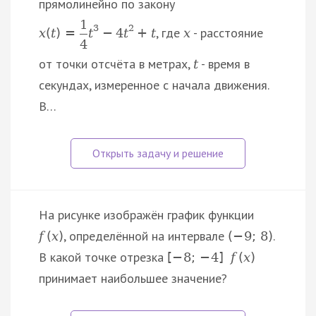
прямолинейно по закону
1
3
2
, где
- расстояние
x
(
t
)
=
t
−
4
t
+
t
x
4
от точки отсчёта в метрах,
- время в
t
секундах, измеренное с начала движения.
В…
На рисунке изображён график функции
, определённой на интервале
.
f
(
x
)
(
−
9
;
8
)
В какой точке отрезка
[
−
8
;
−
4
]
f
(
x
)
принимает наибольшее значение?