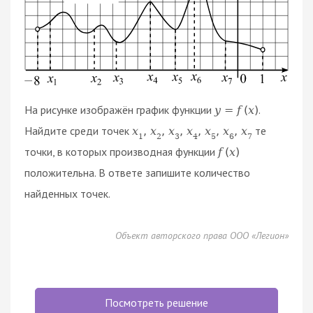
На рисунке изображён график функции
.
y
=
f
(
x
)
Найдите среди точек
те
x
,
x
,
x
,
x
,
x
,
x
,
x
1
2
3
4
5
6
7
точки, в которых производная функции
f
(
x
)
положительна. В ответе запишите количество
найденных точек.
Объект авторского права ООО «Легион»
Посмотреть решение