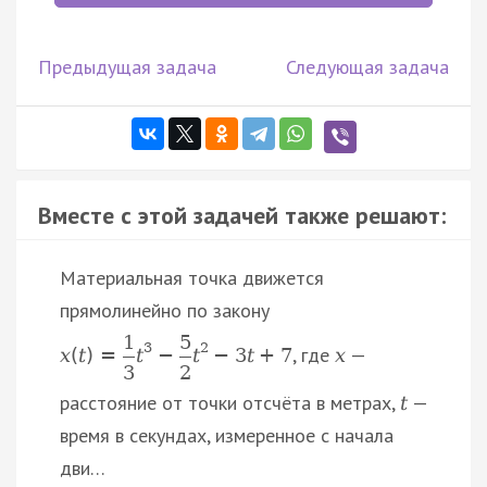
Предыдущая задача
Следующая задача
Вместе с этой задачей также решают:
Материальная точка движется
прямолинейно по закону
1
5
3
2
, где
—
x
(
t
)
=
t
−
t
−
3
t
+
7
x
3
2
расстояние от точки отсчёта в метрах,
—
t
время в секундах, измеренное с начала
дви…