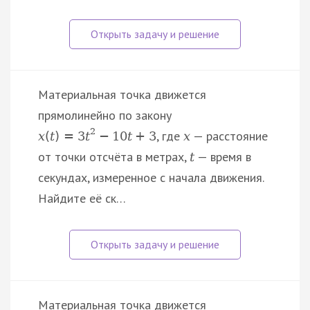
Материальная точка движется
прямолинейно по закону
2
, где
— расстояние
x
(
t
)
=
3
t
−
10
t
+
3
x
от точки отсчёта в метрах,
— время в
t
секундах, измеренное с начала движения.
Найдите её ск…
Материальная точка движется