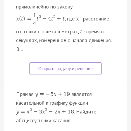
прямолинейно по закону
1
3
2
, где
- расстояние
x
(
t
)
=
t
−
4
t
+
t
x
4
от точки отсчёта в метрах,
- время в
t
секундах, измеренное с начала движения.
В…
Прямая
является
y
=
−
5
x
+
19
касательной к графику функции
3
2
. Найдите
y
=
x
−
3
x
−
2
x
+
18
абсциссу точки касания.