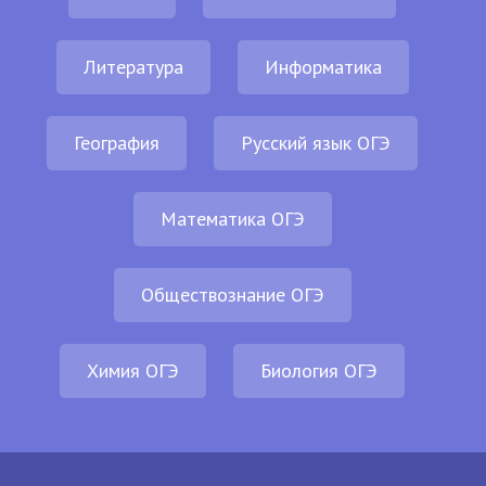
Литература
Информатика
География
Русский язык ОГЭ
Математика ОГЭ
Обществознание ОГЭ
Химия ОГЭ
Биология ОГЭ