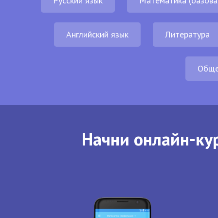
Русский язык
Математика (базова
Английский язык
Литература
Обще
Начни онлайн-кур