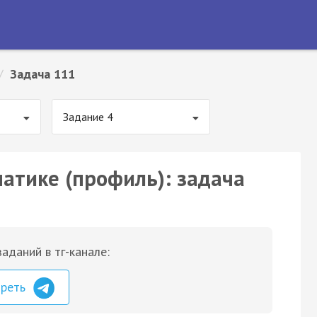
/
Задача 111
Задание 4
матике (профиль): задача
аданий в тг-канале:
треть