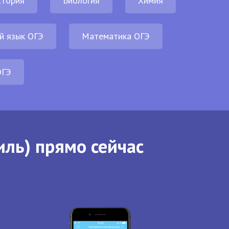
стория
Биология
Химия
й язык ОГЭ
Математика ОГЭ
ОГЭ
иль) прямо сейчас