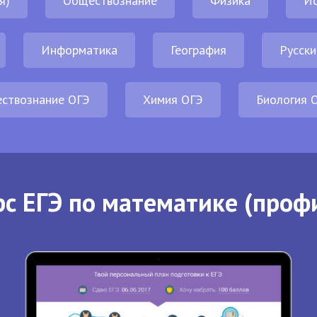
я)
Обществознание
Физика
И
Информатика
География
Русски
ствознание ОГЭ
Химия ОГЭ
Биология 
с ЕГЭ по математике (проф