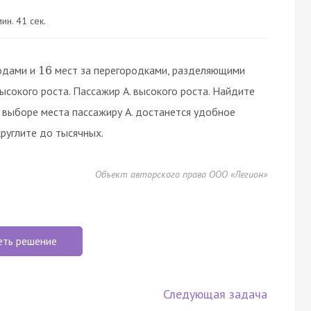
ин. 41 сек.
одами и
мест за перегородками, разделяющими
16
сокого роста. Пассажир А. высокого роста. Найдите
м выборе места пассажиру А. достанется удобное
круглите до тысячных.
Объект авторского права ООО «Легион»
еть решение
Следующая задача