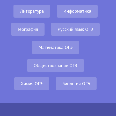
Литература
Информатика
География
Русский язык ОГЭ
Математика ОГЭ
Обществознание ОГЭ
Химия ОГЭ
Биология ОГЭ