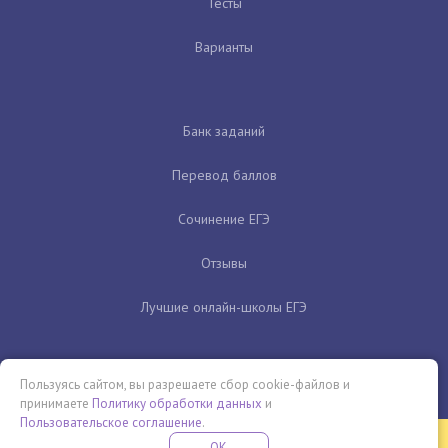
Тесты
Варианты
Банк заданий
Перевод баллов
Сочинение ЕГЭ
Отзывы
Лучшие онлайн-школы ЕГЭ
Пользуясь сайтом, вы разрешаете сбор cookie-файлов и
принимаете
Политику обработки данных
и
Пользовательское соглашение
.
Бесплатная летняя школа
OK