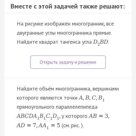
Вместе с этой задачей также решают:
На рисунке изображён многогранник, все
двугранные углы многогранника прямые.
Найдите квадрат тангенса угла
.
D
B
D
2
Найдите объём многогранника, вершинами
которого являются точки
,
,
,
A
B
C
B
1
прямоугольного параллелепипеда
, у которого
,
A
B
C
D
A
B
C
D
A
B
=
3
1
1
1
1
,
(см. рис. ).
A
D
=
7
A
A
=
5
1