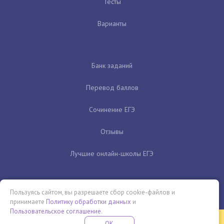
Тесты
Варианты
Банк заданий
Перевод баллов
Сочинение ЕГЭ
Отзывы
Лучшие онлайн-школы ЕГЭ
Пользуясь сайтом, вы разрешаете сбор cookie-файлов и
принимаете
Политику обработки данных
и
Пользовательское соглашение
.
Бесплатная летняя школа
OK