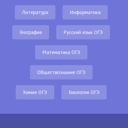
Литература
Информатика
География
Русский язык ОГЭ
Математика ОГЭ
Обществознание ОГЭ
Химия ОГЭ
Биология ОГЭ