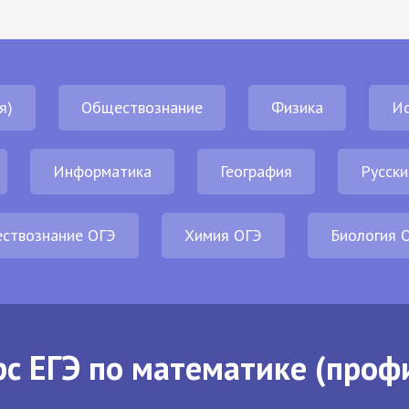
я)
Обществознание
Физика
И
Информатика
География
Русски
ствознание ОГЭ
Химия ОГЭ
Биология 
с ЕГЭ по математике (проф