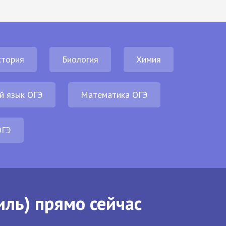
стория
Биология
Химия
й язык ОГЭ
Математика ОГЭ
ОГЭ
иль) прямо сейчас