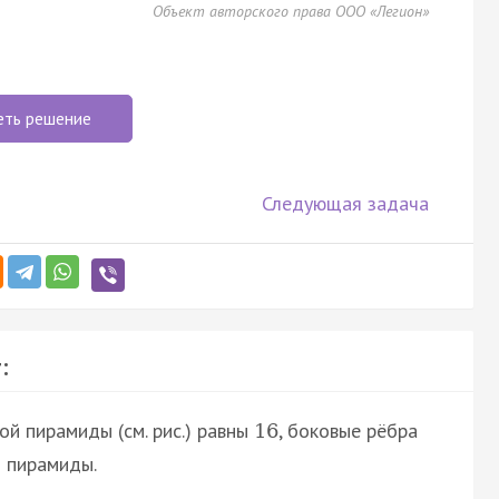
Объект авторского права ООО «Легион»
еть решение
Следующая задача
:
й пирамиды (см. рис.) равны
, боковые рёбра
16
й пирамиды.