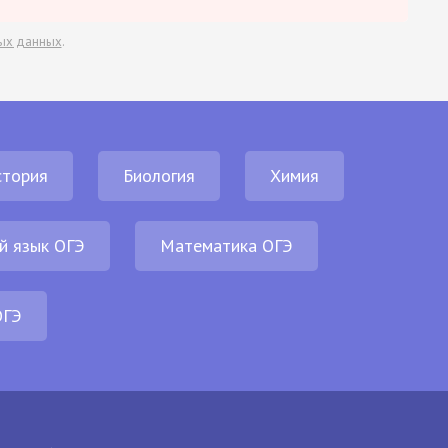
ых данных
.
стория
Биология
Химия
й язык ОГЭ
Математика ОГЭ
ОГЭ