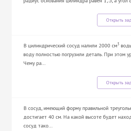
радиус основания цилиндра равен
, а угол
1
,
5
3
В цилиндрический сосуд налили 2000 см
воды
воду полностью погрузили деталь. При этом у
Чему ра…
В сосуд, имеющий форму правильной треугольн
достигает 40 см. На какой высоте будет наход
сосуд тако…