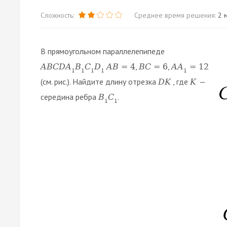
Сложность:
Среднее время решения:
2 м
В прямоугольном параллелепипеде
,
,
A
B
C
D
A
B
C
D
A
B
=
4
B
C
=
6
A
A
=
12
1
1
1
1
1
(см. рис.). Найдите длину отрезка
, где
—
D
K
K
середина ребра
.
B
C
1
1