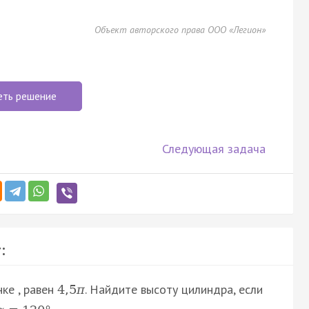
Объект авторского права ООО «Легион»
еть решение
Следующая задача
:
ке , равен
. Найдите высоту цилиндра, если
4
,
5
π