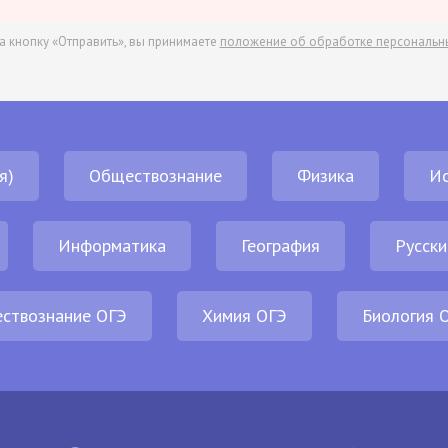
а кнопку «Отправить», вы принимаете
положение об обработке персональн
я)
Обществознание
Физика
И
Информатика
География
Русски
ствознание ОГЭ
Химия ОГЭ
Биология 