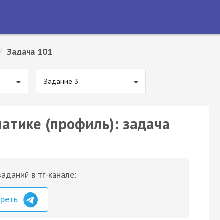
/
Задача 101
Задание 3
матике (профиль): задача
аданий в тг-канале:
треть