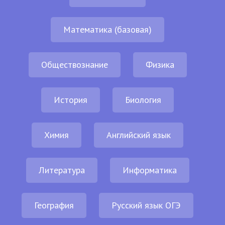
Математика (базовая)
Обществознание
Физика
История
Биология
Химия
Английский язык
Литература
Информатика
География
Русский язык ОГЭ