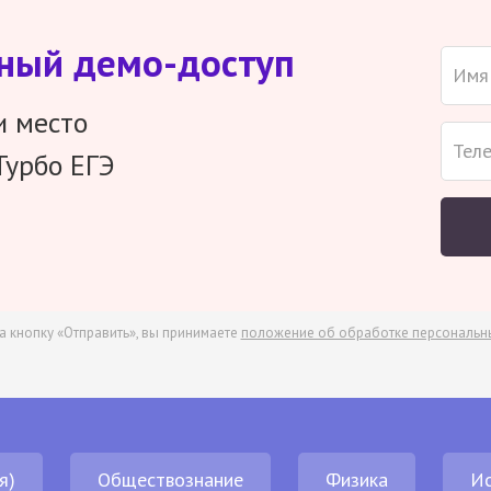
тный демо-доступ
и место
Турбо ЕГЭ
а кнопку «Отправить», вы принимаете
положение об обработке персональн
я)
Обществознание
Физика
И