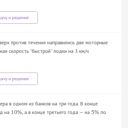
 вверх против течения направились две моторные
нная скорость "быстрой" лодки на 3 км/ч
ра в одном из банков на три года. В конце
ад на
, а в конце третьего года — на
по
10
%
5
%