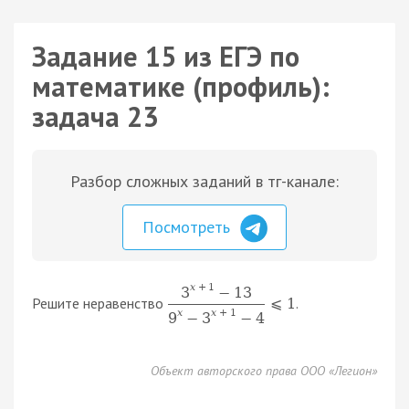
Задание 15 из ЕГЭ по
математике (профиль):
задача 23
Разбор сложных заданий в тг-канале:
Посмотреть
x
+
1
3
−
13
Решите неравенство
.
⩽
1
x
x
+
1
9
−
3
−
4
Объект авторского права ООО «Легион»