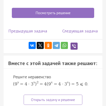
Посмотреть решение
Предыдущая задача
Следующая задача
Вместе с этой задачей также решают:
Решите неравенство
x
x
2
x
x
.
(
9
−
4
⋅
3
)
−
4
(
9
−
4
⋅
3
)
−
5
⩽
0