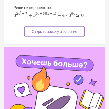
Решите неравенство
2
2
x
+
7
(
x
+
3
)
(
x
+
1
)
8
x
.
3
+
3
−
4
·
3
≥
0