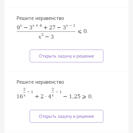
Решите неравенство
x
x
+
4
x
−
1
9
−
3
+
27
−
3
.
⩽
0
2
x
−
3
Решите неравенство
2
2
−
1
−
1
.
x
x
16
+
2
⋅
4
−
1
,
25
⩾
0