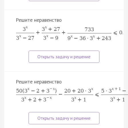
Решите неравенство
x
x
3
3
+
27
733
.
+
+
⩽
0
x
x
x
x
3
−
27
3
−
9
9
−
36
⋅
3
+
243
Решите неравенство
x
−
x
x
x
+
1
50
(
3
−
2
+
3
)
20
+
20
⋅
3
5
⋅
3
−
−
⩽
x
−
x
x
x
3
+
2
+
3
3
+
1
3
+
1