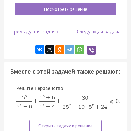
Посмотреть решение
Предыдущая задача
Следующая задача
Вместе с этой задачей также решают:
Решите неравенство
x
x
5
5
+
6
30
.
+
+
⩽
0
x
x
x
x
5
−
6
5
−
4
25
−
10
⋅
5
+
24