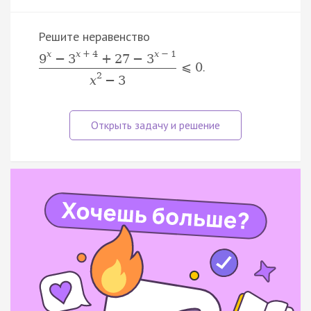
Решите неравенство
x
x
+
4
x
−
1
9
−
3
+
27
−
3
.
⩽
0
2
x
−
3