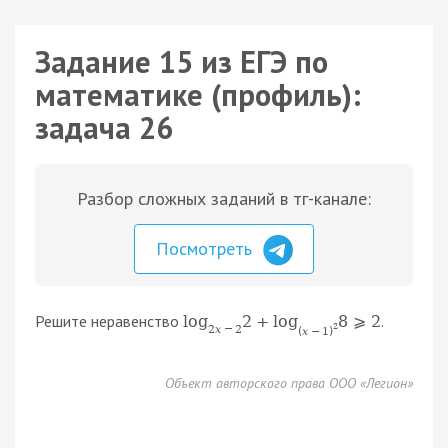
Задание 15 из ЕГЭ по
математике (профиль):
задача 26
Разбор сложных заданий в тг-канале:
Посмотреть
Решите неравенство
.
log
2
+
log
8
⩾
2
2
x
−
2
2
(
x
−
1
)
Объект авторского права ООО «Легион»