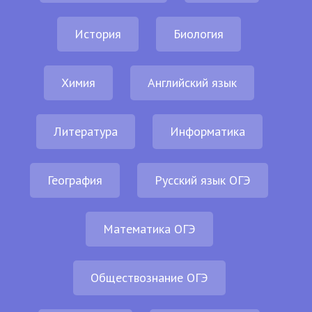
История
Биология
Химия
Английский язык
Литература
Информатика
География
Русский язык ОГЭ
Математика ОГЭ
Обществознание ОГЭ