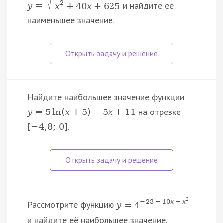
√
2
и найдите её
y
=
x
+
40
x
+
625
наименьшее значение.
Найдите наибольшее значение функции
на отрезке
y
=
5
ln
(
x
+
5
)
−
5
x
+
11
.
[
−
4
,
8
;
0
]
2
−
23
−
10
x
−
x
Рассмотрите функцию
y
=
4
и найдите её наибольшее значение.