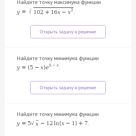
Найдите точку максимума функции
√
2
.
y
=
102
+
16
x
−
x
Найдите точку минимума функции
5
−
x
.
y
=
(
5
−
x
)
e
Найдите точку минимума функции
.
y
=
5
−
12
ln
(
x
−
1
)
+
7
√
x