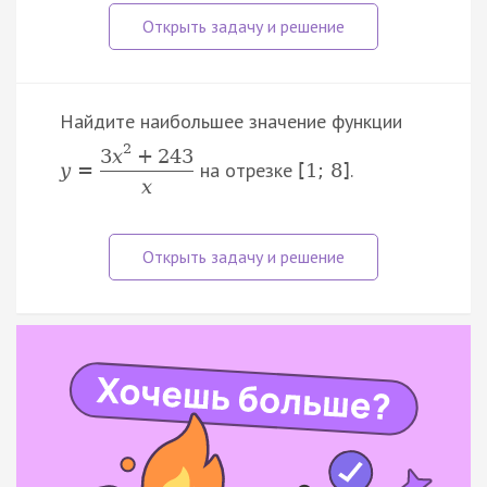
Найдите наибольшее значение функции
2
3
x
+
243
на отрезке
.
y
=
[
1
;
8
]
x