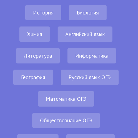
История
Биология
Химия
Английский язык
Литература
Информатика
География
Русский язык ОГЭ
Математика ОГЭ
Обществознание ОГЭ