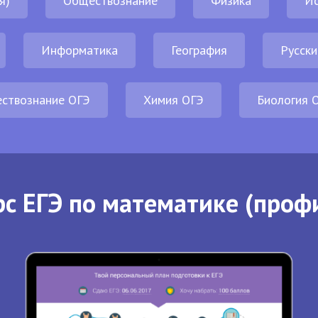
я)
Обществознание
Физика
И
Информатика
География
Русски
ствознание ОГЭ
Химия ОГЭ
Биология 
с ЕГЭ по математике (проф