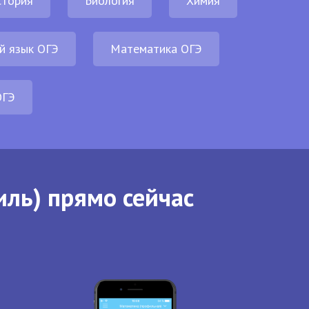
стория
Биология
Химия
й язык ОГЭ
Математика ОГЭ
ОГЭ
иль) прямо сейчас