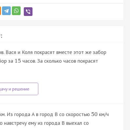
:
в. Вася и Коля покрасят вместе этот же забор
бор за
часов. За сколько часов покрасят
15
км. Из города A в город B со скоростью
км/ч
50
го навстречу ему из города B выехал со