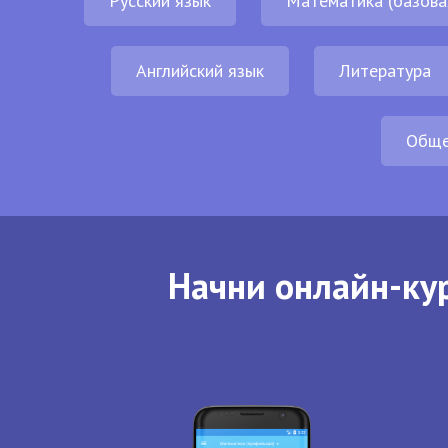
Русский язык
Математика (базова
Английский язык
Литература
Обще
Начни онлайн-кур