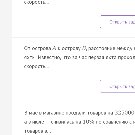
скорость…
От острова
к острову
, расстояние между
A
B
яхты. Известно, что за час первая яхта прохо
скорость…
В мае в магазине продали товаров на
325000
а в июле — снизилась на
по сравнению с 
10
%
товаров в…