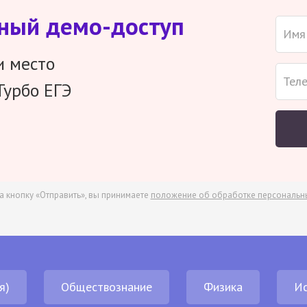
тный демо-доступ
и место
Турбо ЕГЭ
а кнопку «Отправить», вы принимаете
положение об обработке персональн
я)
Обществознание
Физика
И