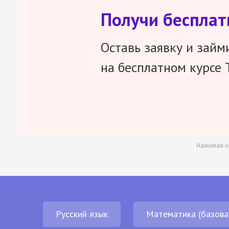
Получи беспла
Оставь заявку и займ
на бесплатном курсе 
Нажимая н
Русский язык
Математика (базова