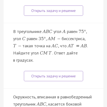
В треугольнике
угол
равен
,
A
B
C
A
75
°
угол
равен
,
— биссектриса,
C
35
°
A
M
— такая точка на
, что
.
T
A
C
A
T
=
A
B
Найдите угол
. Ответ дайте
C
M
T
в градусах.
Окружность, вписанная в равнобедренный
треугольник
, касается боковой
A
B
C