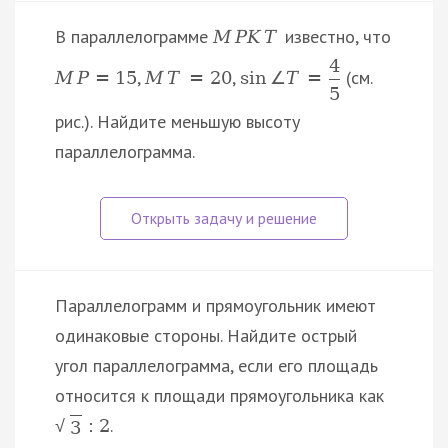
В параллелограмме
известно, что
M
P
K
T
4
,
,
(см.
M
P
=
15
M
T
=
20
sin
∠
T
=
5
рис.). Найдите меньшую высоту
параллелограмма.
Параллелограмм и прямоугольник имеют
одинаковые стороны. Найдите острый
угол параллелограмма, если его площадь
относится к площади прямоугольника как
.
:
2
√
3