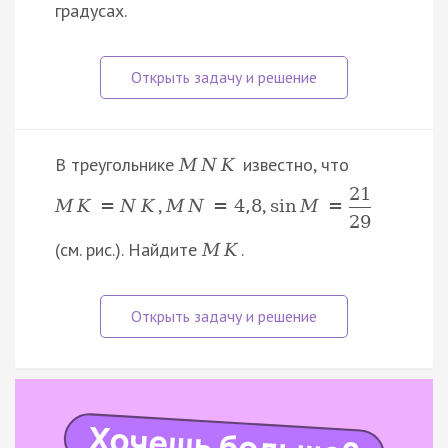
градусах.
В треугольнике
известно, что
M
N
K
21
,
,
M
K
=
N
K
M
N
=
4
,
8
sin
M
=
29
(см. рис.). Найдите
.
M
K