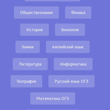
Обществознание
Физика
История
Биология
Химия
Английский язык
Литература
Информатика
География
Русский язык ОГЭ
Математика ОГЭ