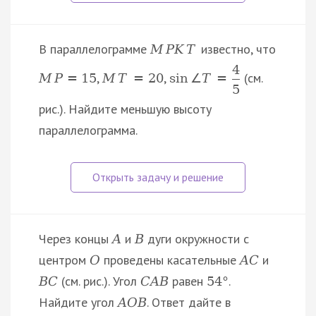
В параллелограмме
известно, что
M
P
K
T
4
,
,
(см.
M
P
=
15
M
T
=
20
sin
∠
T
=
5
рис.). Найдите меньшую высоту
параллелограмма.
Через концы
и
дуги окружности с
A
B
центром
проведены касательные
и
O
A
C
(см. рис.). Угол
равен
.
B
C
C
A
B
54
°
Найдите угол
. Ответ дайте в
A
O
B