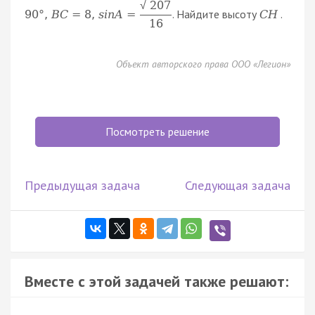
207
√
. Найдите высоту
.
90
°
,
B
C
=
8
,
s
i
n
A
=
C
H
16
Объект авторского права ООО «Легион»
Посмотреть решение
Предыдущая задача
Следующая задача
Вместе с этой задачей также решают: