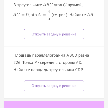
В треугольнике
угол
прямой,
A
B
C
C
4
,
(см. рис.). Найдите
.
A
C
=
9
sin
A
=
A
B
5
Площадь параллелограмма ABCD равна
226. Точка P - середина стороны AD.
Найдите площадь треугольника CDP.