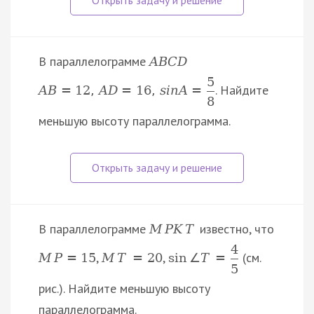
В параллелограмме
A
B
C
D
5
. Найдите
A
B
=
12
,
A
D
=
16
,
s
i
n
A
=
8
меньшую высоту параллелограмма.
В параллелограмме
известно, что
M
P
K
T
4
,
,
(см.
M
P
=
15
M
T
=
20
sin
∠
T
=
5
рис.). Найдите меньшую высоту
параллелограмма.