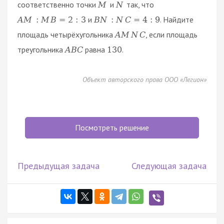
соответственно точки
и
так, что
M
N
и
. Найдите
A
M
:
M
B
=
2
:
3
B
N
:
N
C
=
4
:
9
площадь четырёхугольника
, если площадь
A
M
N
C
треугольника
равна
.
A
B
C
130
Объект авторского права ООО «Легион»
Посмотреть решение
Предыдущая задача
Следующая задача