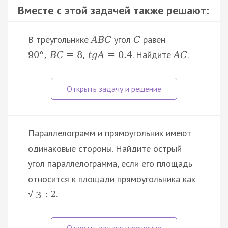
Вместе с этой задачей также решают:
В треугольнике
угол
равен
A
B
C
C
. Найдите
.
90
°
,
B
C
=
8
,
t
g
A
=
0.4
A
C
Параллелограмм и прямоугольник имеют
одинаковые стороны. Найдите острый
угол параллелограмма, если его площадь
относится к площади прямоугольника как
.
:
2
√
3