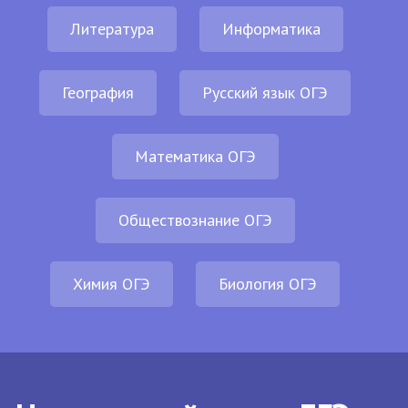
Литература
Информатика
География
Русский язык ОГЭ
Математика ОГЭ
Обществознание ОГЭ
Химия ОГЭ
Биология ОГЭ