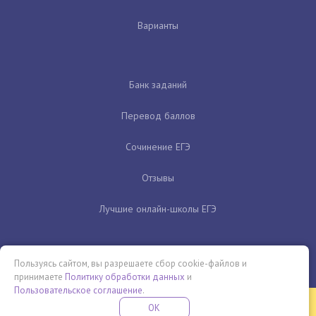
Варианты
Банк заданий
Перевод баллов
Сочинение ЕГЭ
Отзывы
Лучшие онлайн-школы ЕГЭ
Пользуясь сайтом, вы разрешаете сбор cookie-файлов и
принимаете
Политику обработки данных
и
Пользовательское соглашение
.
Бесплатная летняя школа
OK
ПОДРОБНЕЕ