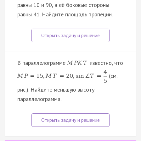
равны 10 и 90, а её боковые стороны
равны 41. Найдите площадь трапеции.
В параллелограмме
известно, что
M
P
K
T
4
,
,
(см.
M
P
=
15
M
T
=
20
sin
∠
T
=
5
рис.). Найдите меньшую высоту
параллелограмма.