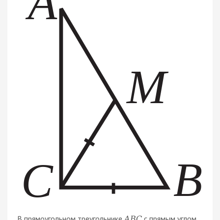
В прямоугольном треугольнике
с прямым углом
A
B
C