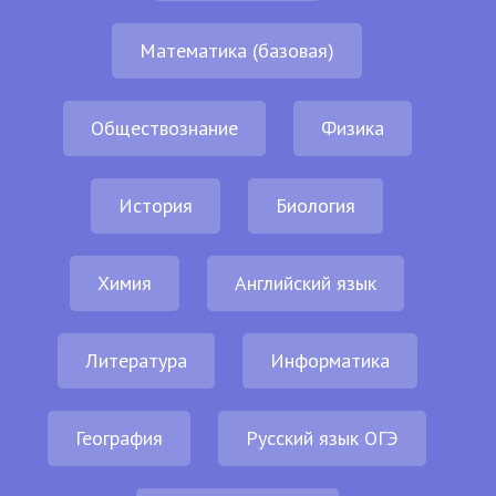
Математика (базовая)
Обществознание
Физика
История
Биология
Химия
Английский язык
Литература
Информатика
География
Русский язык ОГЭ