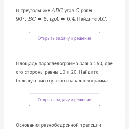
В треугольнике
угол
равен
A
B
C
C
. Найдите
.
90
°
,
B
C
=
8
,
t
g
A
=
0.4
A
C
Площадь параллелограмма равна 160, две
его стороны равны 10 и 20. Найдите
большую высоту этого параллелограмма.
Основания равнобедренной трапеции