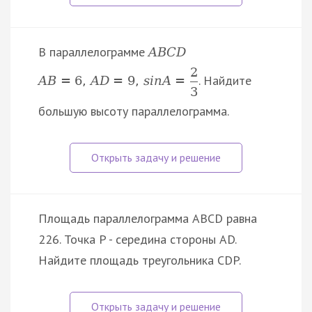
В параллелограмме
A
B
C
D
2
. Найдите
A
B
=
6
,
A
D
=
9
,
s
i
n
A
=
3
большую высоту параллелограмма.
Площадь параллелограмма ABCD равна
226. Точка P - середина стороны AD.
Найдите площадь треугольника CDP.