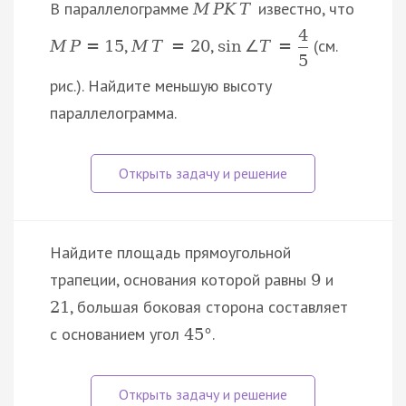
В параллелограмме
известно, что
M
P
K
T
4
,
,
(см.
M
P
=
15
M
T
=
20
sin
∠
T
=
5
рис.). Найдите меньшую высоту
параллелограмма.
Найдите площадь прямоугольной
трапеции, основания которой равны
и
9
, большая боковая сторона составляет
21
с основанием угол
.
45
°