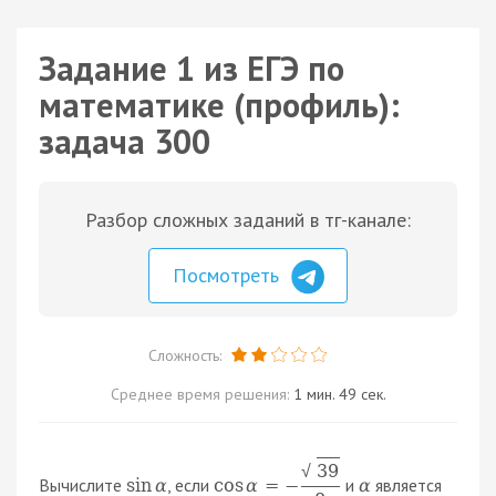
Задание 1 из ЕГЭ по
математике (профиль):
задача 300
Разбор сложных заданий в тг-канале:
Посмотреть
Сложность:
Среднее время решения:
1 мин. 49 сек.
39
√
Вычислите
, если
и
является
sin
α
cos
α
=
−
α