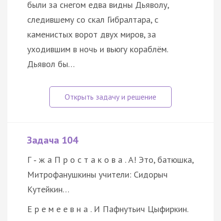
были за снегом едва видны Дьяволу,
следившему со скал Гибралтара, с
каменистых ворот двух миров, за
уходившим в ночь и вьюгу кораблём.
Дьявол бы…
Задача 104
Г ‑ ж а П р о с т а к о в а . А! Это, батюшка,
Митрофанушкины учители: Сидорыч
Кутейкин…
Е р е м е е в н а . И Пафнутьич Цыфиркин.