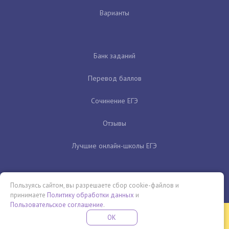
Варианты
Банк заданий
Перевод баллов
Сочинение ЕГЭ
Отзывы
Лучшие онлайн-школы ЕГЭ
Пользуясь сайтом, вы разрешаете сбор cookie-файлов и
принимаете
Политику обработки данных
и
Пользовательское соглашение
.
Бесплатная летняя школа
OK
ПОДРОБНЕЕ
ПРОВЕДИ ЭТО ЛЕТО С ПОЛЬЗОЙ