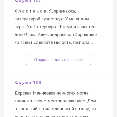
Задача 107
Х л е с т а к о в . Я, признаюсь,
литературой существую. У меня дом
первый в Петербурге. Так уж и известен:
дом Ивана Александровича. (Обращаясь
ко всем.) Сделайте милость, господа…
Задача 108
Деревня Маниловка немногих могла
заманить своим местоположением. Дом
господский стоял одиночкой на юру, то
есть на возвышении, открытом всем