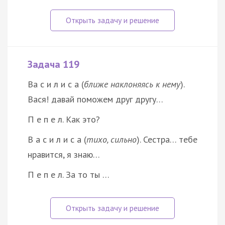
Задача 119
Ва с и л и с а (
ближе наклоняясь к нему
).
Вася! давай поможем друг другу…
П е п е л. Как это?
В а с и л и с а (
тихо, сильно
). Сестра… тебе
нравится, я знаю…
П е п е л. За то ты …