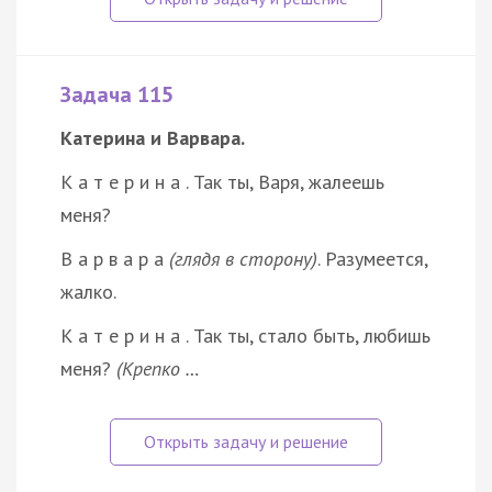
Задача 115
Катерина и Варвара.
К а т е р и н а . Так ты, Варя, жалеешь
меня?
В а р в а р а
(глядя в сторону)
. Разумеется,
жалко.
К а т е р и н а . Так ты, стало быть, любишь
меня?
(Крепко …