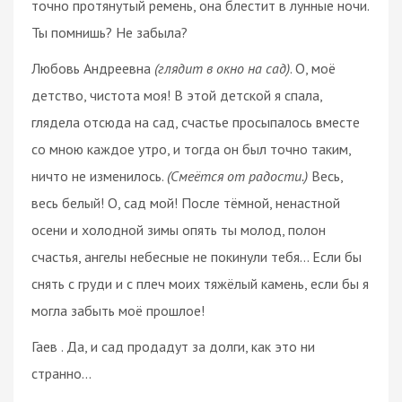
точно протянутый ремень, она блестит в лунные ночи.
Ты помнишь? Не забыла?
Любовь Андреевна
(глядит в окно на сад)
. О, моё
детство, чистота моя! В этой детской я спала,
глядела отсюда на сад, счастье просыпалось вместе
со мною каждое утро, и тогда он был точно таким,
ничто не изменилось.
(Смеётся от радости.)
Весь,
весь белый! О, сад мой! После тёмной, ненастной
осени и холодной зимы опять ты молод, полон
счастья, ангелы небесные не покинули тебя… Если бы
снять с груди и с плеч моих тяжёлый камень, если бы я
могла забыть моё прошлое!
Гаев . Да, и сад продадут за долги, как это ни
странно…