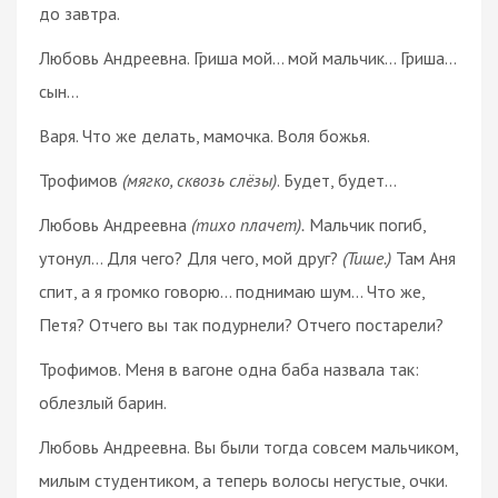
до завтра.
Любовь Андреевна. Гриша мой… мой мальчик… Гриша…
сын…
Варя. Что же делать, мамочка. Воля божья.
Трофимов
(мягко, сквозь слёзы)
. Будет, будет…
Любовь Андреевна
(тихо плачет).
Мальчик погиб,
утонул… Для чего? Для чего, мой друг?
(Тише.)
Там Аня
спит, а я громко говорю… поднимаю шум… Что же,
Петя? Отчего вы так подурнели? Отчего постарели?
Трофимов. Меня в вагоне одна баба назвала так:
облезлый барин.
Любовь Андреевна. Вы были тогда совсем мальчиком,
милым студентиком, а теперь волосы негустые, очки.