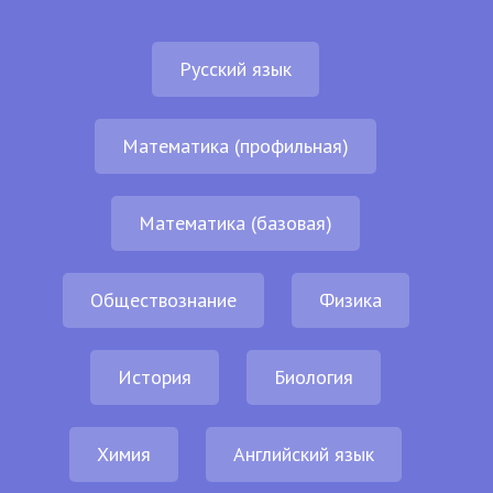
Русский язык
Математика (профильная)
Математика (базовая)
Обществознание
Физика
История
Биология
Химия
Английский язык