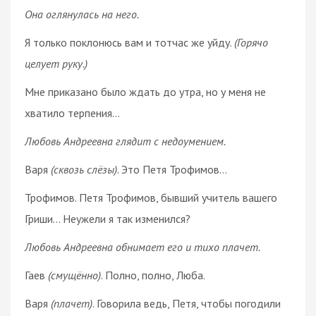
Она оглянулась на него.
Я только поклонюсь вам и тотчас же уйду.
(Горячо
целует руку.)
Мне приказано было ждать до утра, но у меня не
хватило терпения…
Любовь Андреевна глядит с недоумением.
Варя
(сквозь слёзы)
. Это Петя Трофимов…
Трофимов. Петя Трофимов, бывший учитель вашего
Гриши… Неужели я так изменился?
Любовь Андреевна обнимает его и тихо плачет.
Гаев
(смущённо)
. Полно, полно, Люба.
Варя
(плачет)
. Говорила ведь, Петя, чтобы погодили