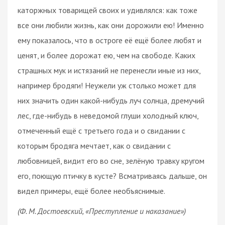
каторжных товарищей своих и удивлялся: как тоже
все они любили жизнь, как они дорожили ею! Именно
ему показалось, что в остроге её ещё более любят и
ценят, и более дорожат ею, чем на свободе. Каких
страшных мук и истязаний не перенесли иные из них,
например бродяги! Неужели уж столько может для
них значить один какой-нибудь луч солнца, дремучий
лес, где-нибудь в неведомой глуши холодный ключ,
отмеченный ещё с третьего года и о свидании с
которым бродяга мечтает, как о свидании с
любовницей, видит его во сне, зелёную травку кругом
его, поющую птичку в кусте? Всматриваясь дальше, он
видел примеры, ещё более необъяснимые.
(Ф. М. Достоевский, «Преступление и наказание»)