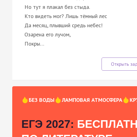
Но тут я плакал без стыда.
Кто видеть мог? Лишь тёмный лес
Да месяц, плывший средь небес!
Озарена его лучом,
Покры…
БЕЗ ВОДЫ
ЛАМПОВАЯ АТМОСФЕРА
КР
ЕГЭ 2027:
БЕСПЛАТН