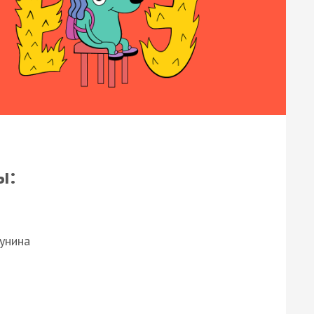
ы:
Бунина