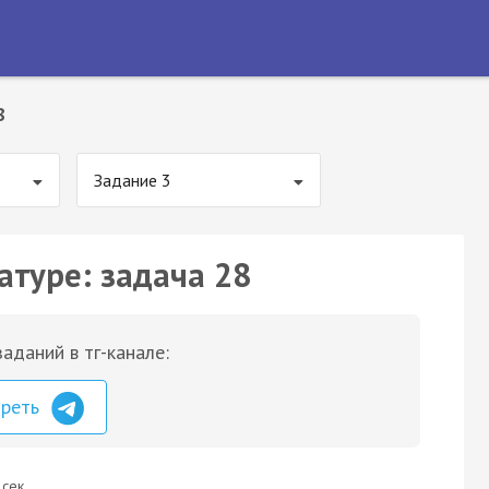
8
Задание 3
атуре: задача 28
аданий в тг-канале:
треть
 сек.