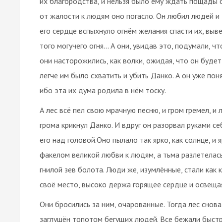
их благородства, и нельзя было ему ждать пощады от
от жалости к людям оно погасло. Он любил людей и д
его сердце вспыхнуло огнём желания спасти их, вывес
того могучего огня… А они, увидав это, подумали, что
они насторожились, как волки, ожидая, что он будет
легче им было схватить и убить Данко. А он уже пон
ибо эта их дума родила в нём тоску.
А лес всё пел свою мрачную песню, и гром гремел, и
грома крикнул Данко. И вдруг он разорвал руками се
его над головой.Оно пылало так ярко, как солнце, и 
факелом великой любви к людям, а тьма разлетелась 
гнилой зев болота. Люди же, изумлённые, стали как 
своё место, высоко держа горящее сердце и освеща
Они бросились за ним, очарованные. Тогда лес снов
заглушён топотом бегущих людей. Все бежали быст