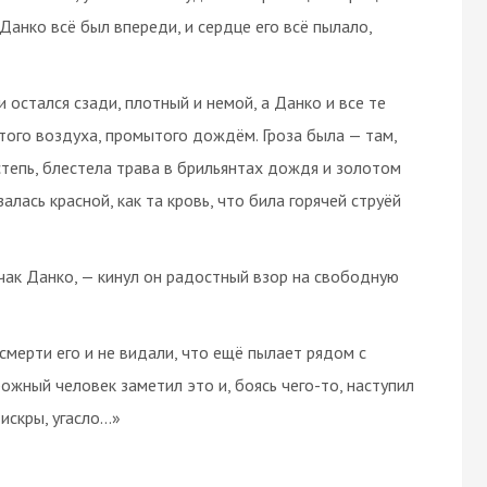
А Данко всё был впереди, и сердце его всё пылало,
и остался сзади, плотный и немой, а Данко и все те
стого воздуха, промытого дождём. Гроза была — там,
 степь, блестела трава в брильянтах дождя и золотом
залась красной, как та кровь, что била горячей струёй
чак Данко, — кинул он радостный взор на свободную
мерти его и не видали, что ещё пылает рядом с
ожный человек заметил это и, боясь чего-то, наступил
 искры, угасло…»