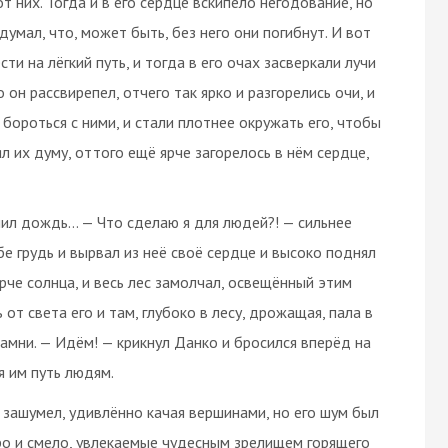
 них. Тогда и в его сердце вскипело негодование, но
умал, что, может быть, без него они погибнут. И вот
ти на лёгкий путь, и тогда в его очах засверкали лучи
 он рассвирепел, отчего так ярко и разгорелись очи, и
 бороться с ними, и стали плотнее окружать его, чтобы
ял их думу, оттого ещё ярче загорелось в нём сердце,
 лил дождь… — Что сделаю я для людей?! — сильнее
бе грудь и вырвал из неё своё сердце и высоко поднял
ярче солнца, и весь лес замолчал, освещённый этим
от света его и там, глубоко в лесу, дрожащая, пала в
камни. — Идём! — крикнул Данко и бросился вперёд на
я им путь людям.
а зашумел, удивлённо качая вершинами, но его шум был
ро и смело, увлекаемые чудесным зрелищем горящего