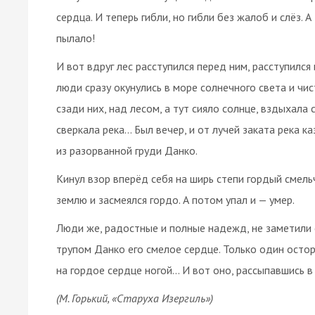
сердца. И теперь гибли, но гибли без жалоб и слёз. 
пылало!
И вот вдруг лес расступился перед ним, расступился 
люди сразу окунулись в море солнечного света и чи
сзади них, над лесом, а тут сияло солнце, вздыхала
сверкала река… Был вечер, и от лучей заката река ка
из разорванной груди Данко.
Кинул взор вперёд себя на ширь степи гордый смель
землю и засмеялся гордо. А потом упал и — умер.
Люди же, радостные и полные надежд, не заметили с
трупом Данко его смелое сердце. Только один остор
на гордое сердце ногой… И вот оно, рассыпавшись в
(М. Горький, «Старуха Изергиль»)