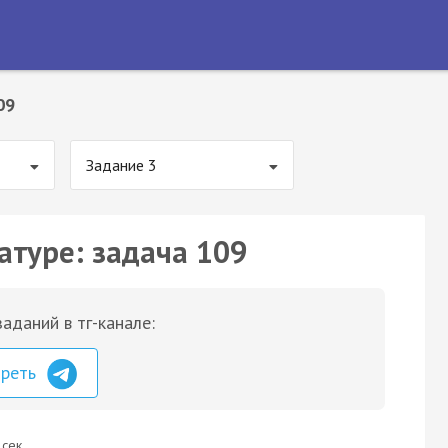
09
Задание 3
атуре: задача 109
аданий в тг-канале:
треть
 сек.