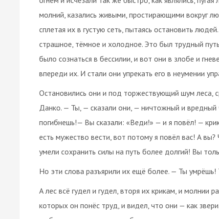
молний, казались живыми, простирающими вокруг люд
сплетая их в густую сеть, пытаясь остановить людей
страшное, тёмное и холодное. Это был трудный путь
было сознаться в бессилии, и вот они в злобе и гне
впереди их. И стали они упрекать его в неумении упр
Остановились они и под торжествующий шум леса, с
Данко. — Ты, — сказали они, — ничтожный и вредный ч
погибнешь!— Вы сказали: «Веди!» — и я повёл! — кри
есть мужество вести, вот потому я повёл вас! А вы?
умели сохранить силы на путь более долгий! Вы толь
Но эти слова разъярили их ещё более. — Ты умрёшь! 
А лес всё гудел и гудел, вторя их крикам, и молнии 
которых он понёс труд, и видел, что они — как звери