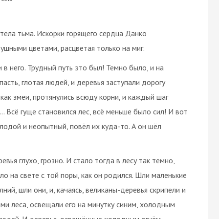
стела тьма. Искорки горящего сердца Данко
ушными цветами, расцветая только на миг.
в него. Трудный путь это был! Темно было, и на
асть, глотая людей, и деревья заступали дорогу
как змеи, протянулись всюду корни, и каждый шаг
… Всё гуще становился лес, всё меньше было сил! И вот
олодой и неопытный, повёл их куда-то. А он шёл
вья глухо, грозно. И стало тогда в лесу так темно,
ло на свете с той поры, как он родился. Шли маленькие
ий, шли они, и, качаясь, великаны-деревья скрипели и
ами леса, освещали его на минутку синим, холодным
я людей. И деревья, освещённые холодным огнём