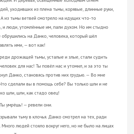
ей, уходивших из плена тьмы, корявые, длинные руки,
. А из тьмы ветвей смотрело на идущих что-то
, и люди, утомлённые им, пали духом. Но им стыдно
ве обрушились на Данко, человека, который шёл
авлять ими, — вот как!
реди дрожащей тьмы, усталые и злые, стали судить
еловек для нас! Ты повёл нас и утомил, и за это ты
кнул Данко, становясь против них грудью. — Во мне
 Что сделали вы в помощь себе? Вы только шли и не
ко шли, шли, как стадо овец!
Ты умрёшь! — ревели они.
разрывали тьму в клочья. Данко смотрел на тех, ради
. Много людей стояло вокруг него, но не было на лицах