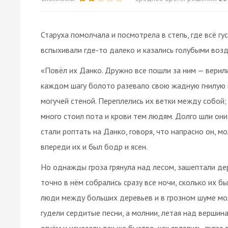
Старуха помолчала и посмотрела в степь, где всё гу
вспыхивали где-то далеко и казались голубыми возд
«Повёл их Данко. Дружно все пошли за ним — верили 
каждом шагу болото разевало свою жадную гнилую п
могучей стеной. Переплелись их ветки между собой; 
много стоил пота и крови тем людям. Долго шли они
стали роптать на Данко, говоря, что напрасно он, м
впереди их и был бодр и ясен.
Но однажды гроза грянула над лесом, зашептали дере
точно в нём собрались сразу все ночи, сколько их бы
люди между больших деревьев и в грозном шуме молн
гудели сердитые песни, а молнии, летая над вершин
огнём и исчезали так же быстро, как являлись, пуга