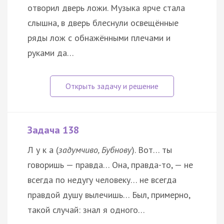
отворил дверь ложи. Музыка ярче стала
слышна, в дверь блеснули освещённые
ряды лож с обнажёнными плечами и
руками да…
Задача 138
Л у к а (
задумчиво, Бубнову
). Вот… ты
говоришь — правда… Она, правда-то, — не
всегда по недугу человеку… не всегда
правдой душу вылечишь… Был, примерно,
такой случай: знал я одного…