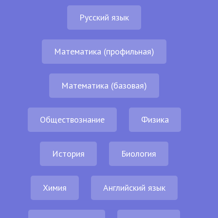
Русский язык
Математика (профильная)
Математика (базовая)
Обществознание
Физика
История
Биология
Химия
Английский язык