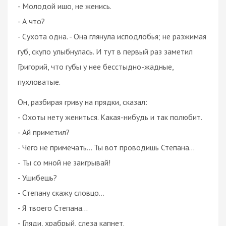
- Молодой ишо, не женись.
- А что?
- Сухота одна. - Она глянула исподлобья; не разжимая
губ, скупо улыбнулась. И тут в первый раз заметил
Григорий, что губы у нее бесстыдно-жадные,
пухловатые.
Он, разбирая гриву на прядки, сказал:
- Охоты нету жениться. Какая-нибудь и так полюбит.
- Ай приметил?
- Чего не примечать... Ты вот проводишь Степана...
- Ты со мной не заигрывай!
- Ушибешь?
- Степану скажу словцо...
- Я твоего Степана...
- Гляди, храбрый, слеза капнет.