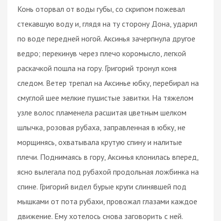
Конь оторвал от воды губы, со скрипом пожевал
стекавшую воду и, глядя на ту сторону Дона, ударил
по воде передней ногой. Аксинья зачерпнула другое
ведро; перекинув через плечо коромысло, легкой
раскачкой пошла на гору. Григорий тронул коня
следом. Ветер трепал на Аксинье юбку, перебирал на
смуглой шее мелкие пушистые завитки. На тяжелом
узле волос пламенела расшитая цветным шелком
шлычка, розовая рубаха, заправленная в юбку, не
морщинясь, охватывала крутую спину и налитые
плечи. Поднимаясь в гору, Аксинья клонилась вперед,
ясно вылегала под рубахой продольная ложбинка на
спине. Григорий видел бурые круги слинявшей под
мышками от пота рубахи, провожал глазами каждое
движение. Ему хотелось снова заговорить с ней.