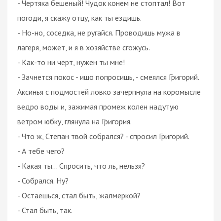
- Чертяка бешеный! Чудок конем не стоптал! Вот
погоди, я скажу отцу, как ты ездишь.
- Но-но, соседка, не ругайся. Проводишь мужа в
лагеря, может, и я в хозяйстве сгожусь.
- Как-то ни черт, нужен ты мне!
- Зачнется покос - ишо попросишь, - смеялся Григорий.
Аксинья с подмостей ловко зачерпнула на коромысле
ведро воды и, зажимая промеж колен надутую
ветром юбку, глянула на Григория.
- Что ж, Степан твой собрался? - спросил Григорий.
- А тебе чего?
- Какая ты... Спросить, что ль, нельзя?
- Собрался. Ну?
- Остаешься, стал быть, жалмеркой?
- Стал быть, так.