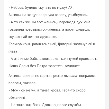
- Небось, будешь скучать по мужу? А?
Аксинья на ходу повернула голову, улыбнулась.
- А то как же. Ты вот женись, - переводя дух, она
говорила прерывисто, - женись, а посля узнаешь,
скучают ай нет по дружечке.
Толкнув коня, равняясь с ней, Григорий заглянул ей в
глаза:
- А ить иные бабы ажник рады, как мужей проводют.
Наша Дарья без Петра толстеть зачинает.
Аксинья, двигая ноздрями, резко дышала; поправляя
волосы, сказала:
- Муж - он не уж, а тянет кровя. Тебя-то скоро
обженим?
- Не знаю, как батя. Должно, после службы.