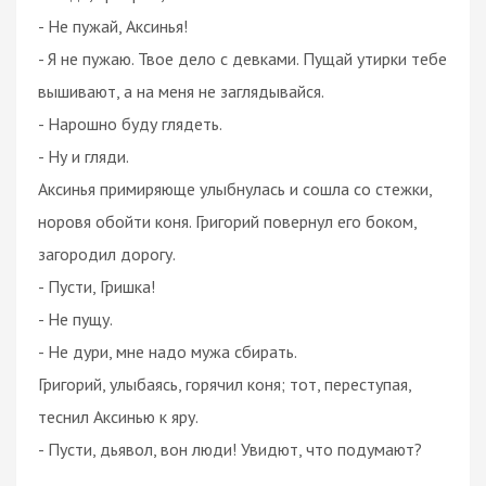
- Не пужай, Аксинья!
- Я не пужаю. Твое дело с девками. Пущай утирки тебе
вышивают, а на меня не заглядывайся.
- Нарошно буду глядеть.
- Ну и гляди.
Аксинья примиряюще улыбнулась и сошла со стежки,
норовя обойти коня. Григорий повернул его боком,
загородил дорогу.
- Пусти, Гришка!
- Не пущу.
- Не дури, мне надо мужа сбирать.
Григорий, улыбаясь, горячил коня; тот, переступая,
теснил Аксинью к яру.
- Пусти, дьявол, вон люди! Увидют, что подумают?