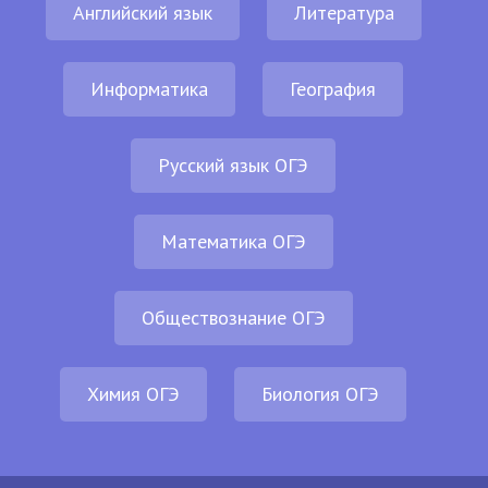
Английский язык
Литература
Информатика
География
Русский язык ОГЭ
Математика ОГЭ
Обществознание ОГЭ
Химия ОГЭ
Биология ОГЭ