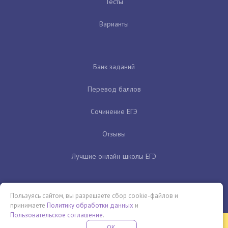
Тесты
Варианты
Банк заданий
Перевод баллов
Сочинение ЕГЭ
Отзывы
Лучшие онлайн-школы ЕГЭ
Пользуясь сайтом, вы разрешаете сбор cookie-файлов и
принимаете
Политику обработки данных
и
Пользовательское соглашение
.
Бесплатная летняя школа
OK