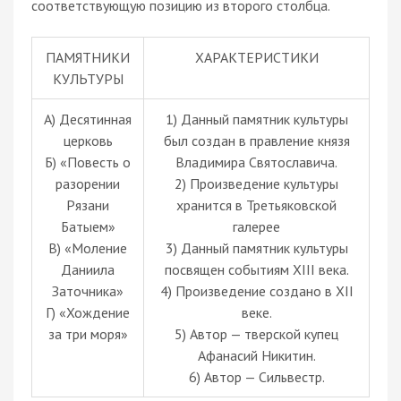
соответствующую позицию из второго столбца.
ПАМЯТНИКИ
ХАРАКТЕРИСТИКИ
КУЛЬТУРЫ
А) Десятинная
1) Данный памятник культуры
церковь
был создан в правление князя
Б) «Повесть о
Владимира Святославича.
разорении
2) Произведение культуры
Рязани
хранится в Третьяковской
Батыем»
галерее
В) «Моление
3) Данный памятник культуры
Даниила
посвящен событиям XIII века.
Заточника»
4) Произведение создано в XII
Г) «Хождение
веке.
за три моря»
5) Автор — тверской купец
Афанасий Никитин.
6) Автор — Сильвестр.