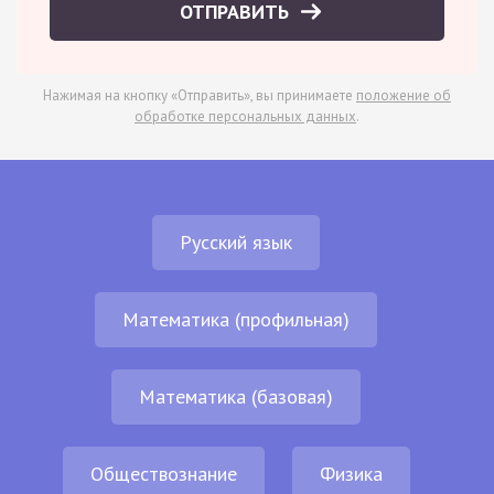
ОТПРАВИТЬ
Нажимая на кнопку «Отправить», вы принимаете
положение об
обработке персональных данных
.
Русский язык
Математика (профильная)
Математика (базовая)
Обществознание
Физика