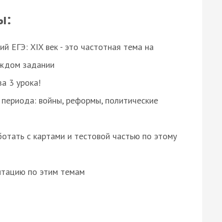
ы:
 ЕГЭ: XIX век - это частотная тема на
аждом задании
за 3 урока!
 периода: войны, реформы, политические
отать с картами и тестовой частью по этому
нтацию по этим темам