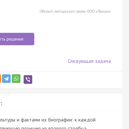
Объект авторского права ООО «Легион»
еть решение
Следующая задача
:
льтуры и фактами их биографии: к каждой
твующую позицию из второго столбца.