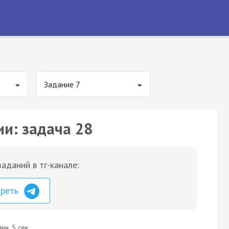
Задание 7
ии: задача 28
аданий в тг-канале:
треть
ин. 5 сек.