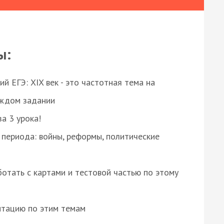
ы:
 ЕГЭ: XIX век - это частотная тема на
аждом задании
за 3 урока!
 периода: войны, реформы, политические
отать с картами и тестовой частью по этому
нтацию по этим темам