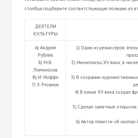
столбца подберите соответствующую позицию из вт
ДЕЯТЕЛИ
КУЛЬТУРЫ
A) Андрей
1) Один из режиссёров эпох
Рублёв
празд
Б) М.В.
2) Иконописец XV века; в числ
Ломоносов
В) И. Иоффе
3) В создании художественных
Г) Э. Рязанов
де
4) В конце XV века создал ф
5) Сделал заметные открытия 
6) Автор повести «В окопах 