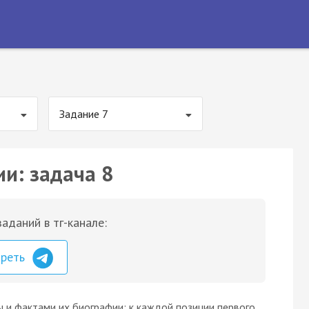
Задание 7
ии: задача 8
аданий в тг-канале:
треть
 и фактами их биографии: к каждой позиции первого