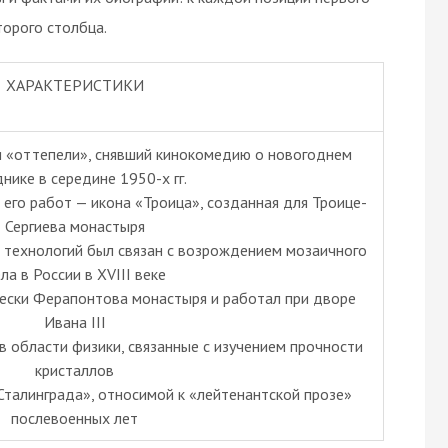
орого столбца.
ХАРАКТЕРИСТИКИ
и «оттепели», снявший кинокомедию о новогоднем
нике в середине 1950-х гг.
е его работ — икона «Троица», созданная для Троице-
Сергиева монастыря
 технологий был связан с возрождением мозаичного
ла в России в XVIII веке
рески Ферапонтова монастыря и работал при дворе
Ивана III
в области физики, связанные с изучением прочности
кристаллов
Сталинграда», относимой к «лейтенантской прозе»
послевоенных лет