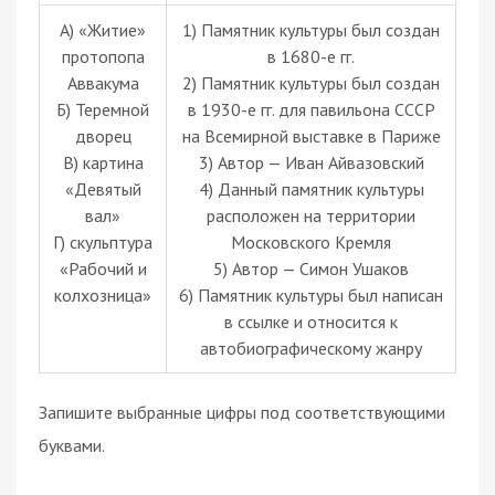
А) «Житие»
1) Памятник культуры был создан
протопопа
в 1680-е гг.
Аввакума
2) Памятник культуры был создан
Б) Теремной
в 1930-е гг. для павильона СССР
дворец
на Всемирной выставке в Париже
В) картина
3) Автор — Иван Айвазовский
«Девятый
4) Данный памятник культуры
вал»
расположен на территории
Г) скульптура
Московского Кремля
«Рабочий и
5) Автор — Симон Ушаков
колхозница»
6) Памятник культуры был написан
в ссылке и относится к
автобиографическому жанру
Запишите выбранные цифры под соответствующими
буквами.