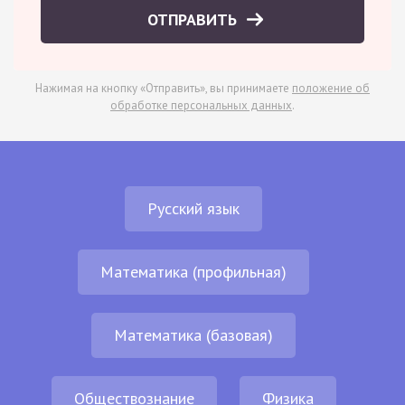
ОТПРАВИТЬ
Нажимая на кнопку «Отправить», вы принимаете
положение об
обработке персональных данных
.
Русский язык
Математика (профильная)
Математика (базовая)
Обществознание
Физика