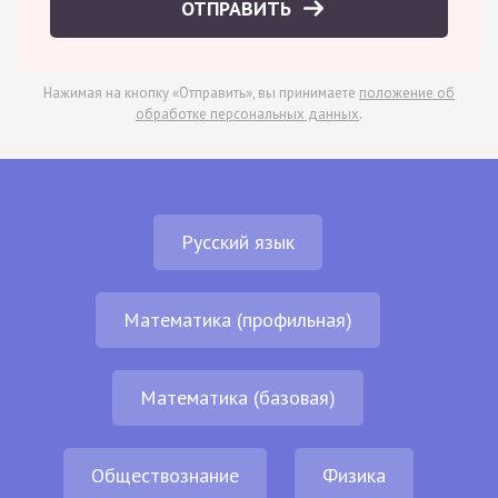
ОТПРАВИТЬ
Нажимая на кнопку «Отправить», вы принимаете
положение об
обработке персональных данных
.
Русский язык
Математика (профильная)
Математика (базовая)
Обществознание
Физика