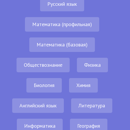
Русский язык
Математика (профильная)
Математика (базовая)
Обществознание
Физика
Биология
Химия
Английский язык
Литература
Информатика
География