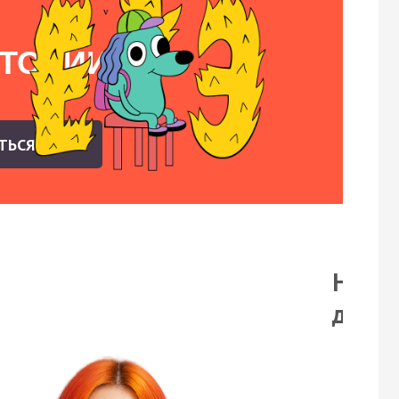
СТОРИИ
АТЬСЯ
На бе
демо-
Смо
пор