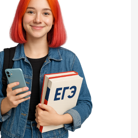
зада
это 
экза
пра
зад
Изу
прав
всег
Раз
клю
этог
реф