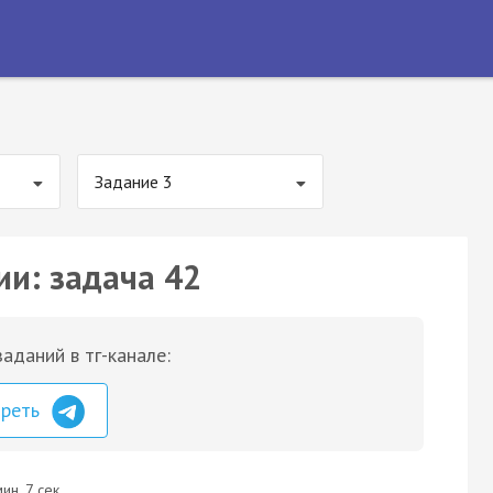
Задание 3
ии: задача 42
аданий в тг-канале:
треть
ин. 7 сек.