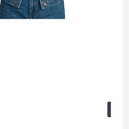
про
На 
зад
рабо
тест
это
Пот
тези
по 
ЗА