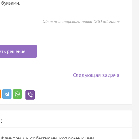
буквами.
Объект авторского права ООО «Легион»
еть решение
Следующая задача
:
фликтами и событиями, которые к ним