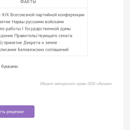
ФАКТЫ
е XIX Всесоюзной партийной конференции
взятие Нарвы русскими войсками
ало работы I Государственной думы
ждение Правительствующего сената
5) принятие Декрета о земле
дписание Беловежских соглашений
буквами.
Объект авторского права ООО «Легион»
еть решение