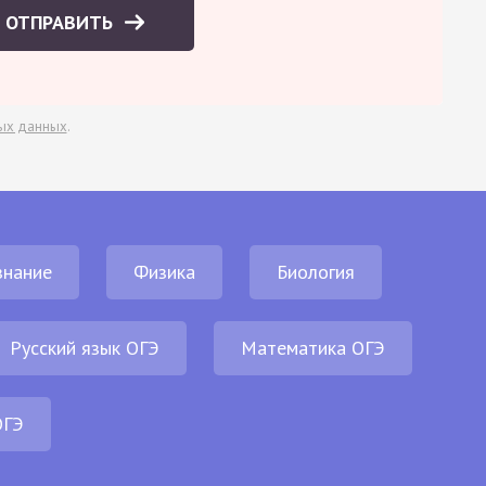
ОТПРАВИТЬ
ых данных
.
нание
Физика
Биология
Русский язык ОГЭ
Математика ОГЭ
ОГЭ