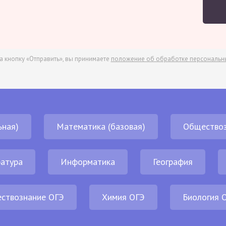
а кнопку «Отправить», вы принимаете
положение об обработке персональн
ьная)
Математика (базовая)
Обществоз
атура
Информатика
География
ствознание ОГЭ
Химия ОГЭ
Биология 