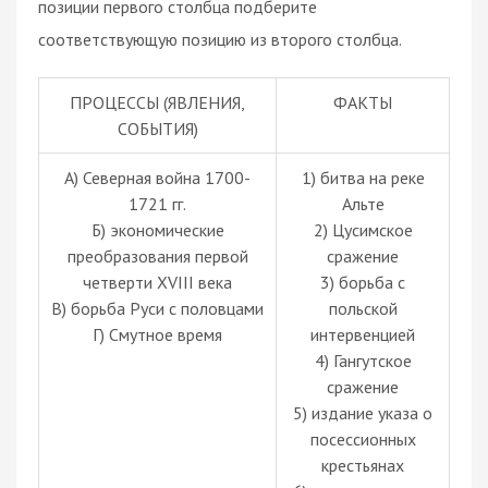
позиции первого столбца подберите
соответствующую позицию из второго столбца.
ПРОЦЕССЫ (ЯВЛЕНИЯ,
ФАКТЫ
СОБЫТИЯ)
А) Северная война 1700-
1) битва на реке
1721 гг.
Альте
Б) экономические
2) Цусимское
преобразования первой
сражение
четверти XVIII века
3) борьба с
В) борьба Руси с половцами
польской
Г) Смутное время
интервенцией
4) Гангутское
сражение
5) издание указа о
посессионных
крестьянах