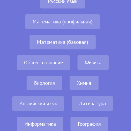
Русский язык
Математика (профильная)
Математика (базовая)
Обществознание
Физика
Биология
Химия
Английский язык
Литература
Информатика
География