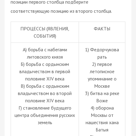
позиции первого столбца подберите
соответствующую позицию из второго столбца.
ПРОЦЕССЫ (ЯВЛЕНИЯ,
ФАКТЫ
СОБЫТИЯ)
А) борьба с набегами
1) Федорчукова
литовского князя
рать
Б) борьба с ордынским
2) первое
владычеством в первой
летописное
половине XIV века
упоминание о
В) борьба с ордынским
Москве
владычеством во второй
3) битва на реке
половине XIV века
Воже
Г) становление будущего
4) оборона
центра объединения русских
Москвы от
земель
нашествия хана
Батыя