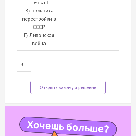
Петра I
В) политика
перестройки в
СССР
Г) Ливонская
война
В…