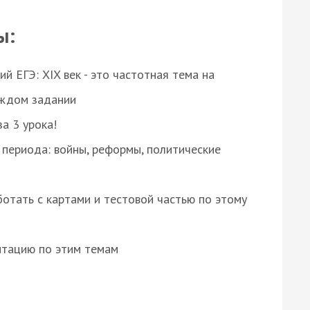
ы:
 ЕГЭ: XIX век - это частотная тема на
аждом задании
за 3 урока!
 периода: войны, реформы, политические
отать с картами и тестовой частью по этому
нтацию по этим темам