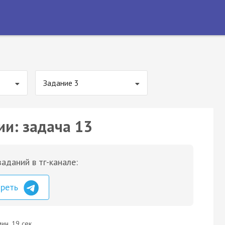
Задание 3
ии: задача 13
аданий в тг-канале:
треть
ин. 19 сек.