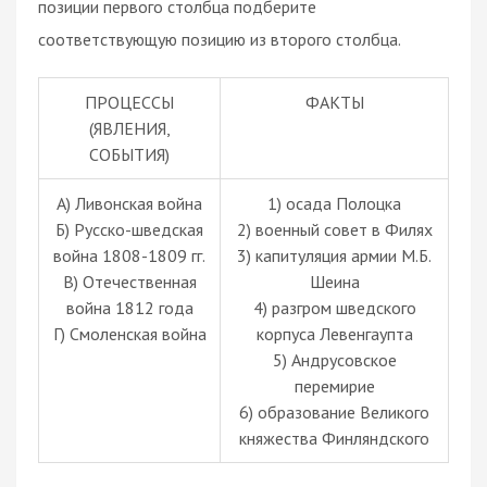
позиции первого столбца подберите
соответствующую позицию из второго столбца.
ПРОЦЕССЫ
ФАКТЫ
(ЯВЛЕНИЯ,
СОБЫТИЯ)
A) Ливонская война
1) осада Полоцка
Б) Русско-шведская
2) военный совет в Филях
война 1808-1809 гг.
3) капитуляция армии М.Б.
В) Отечественная
Шеина
война 1812 года
4) разгром шведского
Г) Смоленская война
корпуса Левенгаупта
5) Андрусовское
перемирие
6) образование Великого
княжества Финляндского