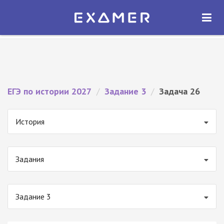
Экзамер — ЕГЭ 2027
×
ОТКРЫТЬ
Экзамер
Бесплатно - В Google Play
ЕГЭ по истории 2027
/
Задание 3
/
Задача 26
История
Задания
Задание 3