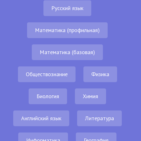
Русский язык
Математика (профильная)
Математика (базовая)
Обществознание
Физика
Биология
Химия
Английский язык
Литература
Информатика
География