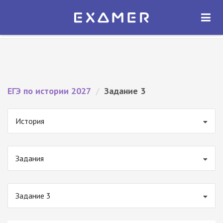
Экзамер — ЕГЭ 2027
×
ОТКРЫТЬ
Экзамер
Бесплатно - В Google Play
ЕГЭ по истории 2027
/
Задание 3
История
Задания
Задание 3