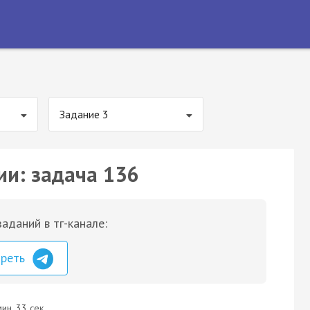
Задание 3
ии: задача 136
аданий в тг-канале:
треть
ин. 33 сек.