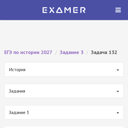
Экзамер — ЕГЭ 2027
×
ОТКРЫТЬ
Экзамер
Бесплатно - В Google Play
ЕГЭ по истории 2027
/
Задание 3
/
Задача 132
История
Задания
Задание 3