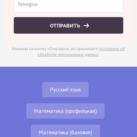
ОТПРАВИТЬ
Нажимая на кнопку «Отправить», вы принимаете
положение об
обработке персональных данных
.
Русский язык
Математика (профильная)
Математика (базовая)