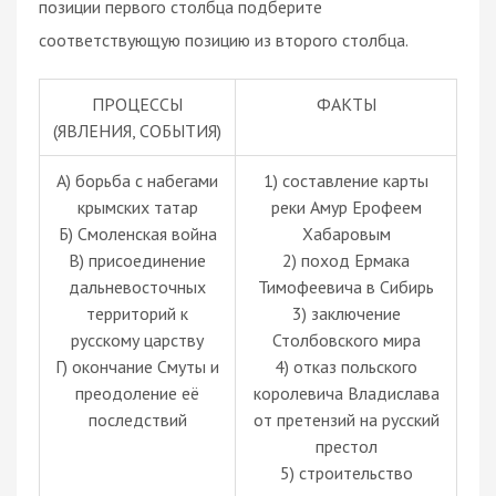
позиции первого столбца подберите
соответствующую позицию из второго столбца.
ПРОЦЕССЫ
ФАКТЫ
(ЯВЛЕНИЯ, СОБЫТИЯ)
А) борьба с набегами
1) составление карты
крымских татар
реки Амур Ерофеем
Б) Смоленская война
Хабаровым
В) присоединение
2) поход Ермака
дальневосточных
Тимофеевича в Сибирь
территорий к
3) заключение
русскому царству
Столбовского мира
Г) окончание Смуты и
4) отказ польского
преодоление её
королевича Владислава
последствий
от претензий на русский
престол
5) строительство