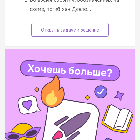
схеме, погиб хан Девле…