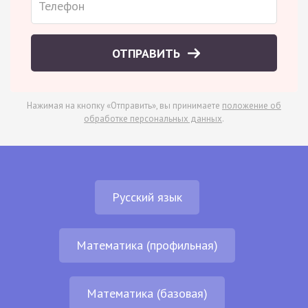
ОТПРАВИТЬ
Нажимая на кнопку «Отправить», вы принимаете
положение об
обработке персональных данных
.
Русский язык
Математика (профильная)
Математика (базовая)