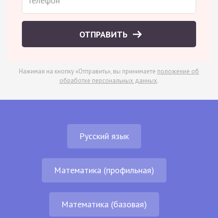
ОТПРАВИТЬ
Нажимая на кнопку «Отправить», вы принимаете
положение об
обработке персональных данных
.
Русский язык
Математика (профильная)
Математика (базовая)